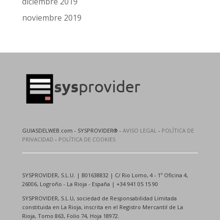
diciembre 2019
noviembre 2019
GUIASDELWEB.com - SYSPROVIDER® -
AVISO LEGAL
-
POLÍTICA DE
PRIVACIDAD
-
POLÍTICA DE COOKIES
SYSPROVIDER, S.L.U. | B01638832 | C/ Rio Lomo, 4 - 1º Oficina 4,
26006, Logroño - La Rioja - España | +34 941 05 15 90
SYSPROVIDER, S.L.U, sociedad de Responsabilidad Limitada
constituida en La Rioja, inscrita en el Registro Mercantil de La
Rioja, Tomo 863, Folio 74, Hoja 18972.