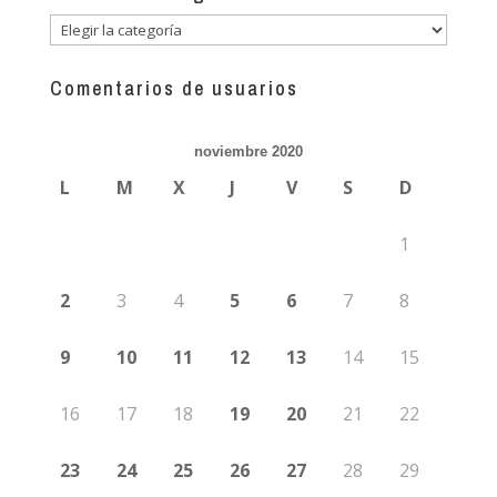
Descubre
más
guías
Comentarios de usuarios
noviembre 2020
L
M
X
J
V
S
D
1
2
3
4
5
6
7
8
9
10
11
12
13
14
15
16
17
18
19
20
21
22
23
24
25
26
27
28
29