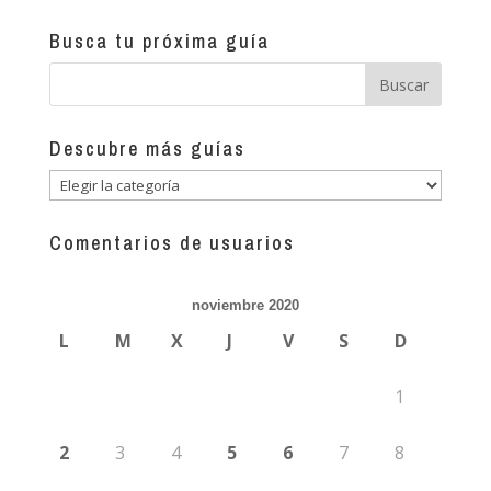
Busca tu próxima guía
Descubre más guías
Descubre
más
guías
Comentarios de usuarios
noviembre 2020
L
M
X
J
V
S
D
1
2
3
4
5
6
7
8