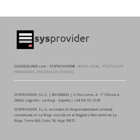
GUIASDELWEB.com - SYSPROVIDER® -
AVISO LEGAL
-
POLÍTICA DE
PRIVACIDAD
-
POLÍTICA DE COOKIES
SYSPROVIDER, S.L.U. | B01638832 | C/ Rio Lomo, 4 - 1º Oficina 4,
26006, Logroño - La Rioja - España | +34 941 05 15 90
SYSPROVIDER, S.L.U, sociedad de Responsabilidad Limitada
constituida en La Rioja, inscrita en el Registro Mercantil de La
Rioja, Tomo 863, Folio 74, Hoja 18972.