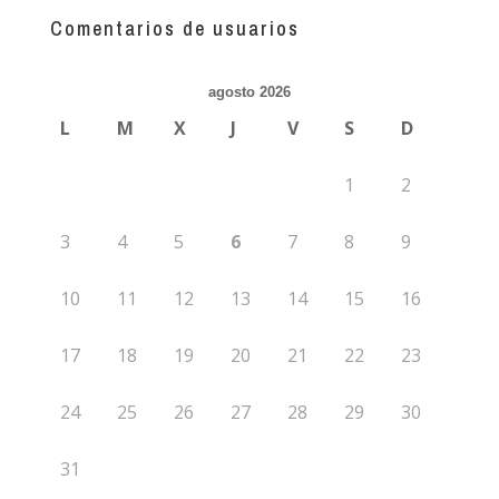
guías
Comentarios de usuarios
agosto 2026
L
M
X
J
V
S
D
1
2
3
4
5
6
7
8
9
10
11
12
13
14
15
16
17
18
19
20
21
22
23
24
25
26
27
28
29
30
31