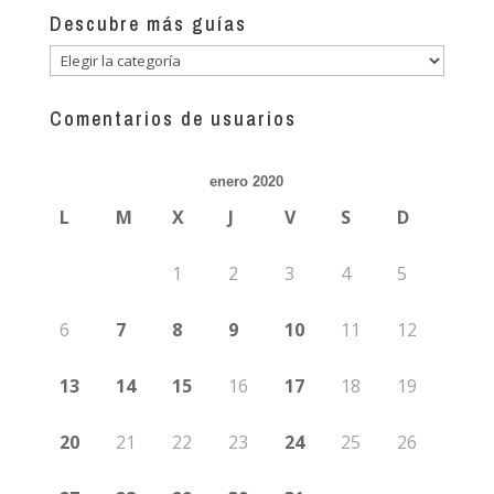
Descubre más guías
Descubre
más
guías
Comentarios de usuarios
enero 2020
L
M
X
J
V
S
D
1
2
3
4
5
6
7
8
9
10
11
12
13
14
15
16
17
18
19
20
21
22
23
24
25
26