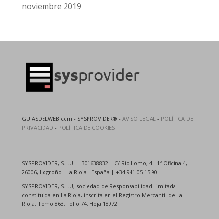
noviembre 2019
GUIASDELWEB.com - SYSPROVIDER® -
AVISO LEGAL
-
POLÍTICA DE
PRIVACIDAD
-
POLÍTICA DE COOKIES
SYSPROVIDER, S.L.U. | B01638832 | C/ Rio Lomo, 4 - 1º Oficina 4,
26006, Logroño - La Rioja - España | +34 941 05 15 90
SYSPROVIDER, S.L.U, sociedad de Responsabilidad Limitada
constituida en La Rioja, inscrita en el Registro Mercantil de La
Rioja, Tomo 863, Folio 74, Hoja 18972.