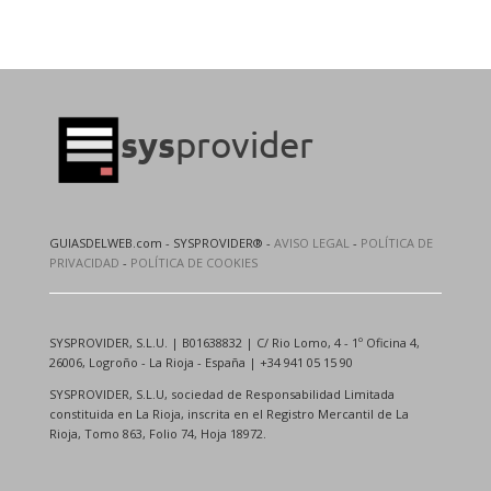
GUIASDELWEB.com - SYSPROVIDER® -
AVISO LEGAL
-
POLÍTICA DE
PRIVACIDAD
-
POLÍTICA DE COOKIES
SYSPROVIDER, S.L.U. | B01638832 | C/ Rio Lomo, 4 - 1º Oficina 4,
26006, Logroño - La Rioja - España | +34 941 05 15 90
SYSPROVIDER, S.L.U, sociedad de Responsabilidad Limitada
constituida en La Rioja, inscrita en el Registro Mercantil de La
Rioja, Tomo 863, Folio 74, Hoja 18972.