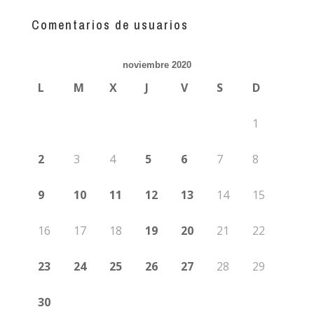
más
guías
Comentarios de usuarios
noviembre 2020
L
M
X
J
V
S
D
1
2
3
4
5
6
7
8
9
10
11
12
13
14
15
16
17
18
19
20
21
22
23
24
25
26
27
28
29
30