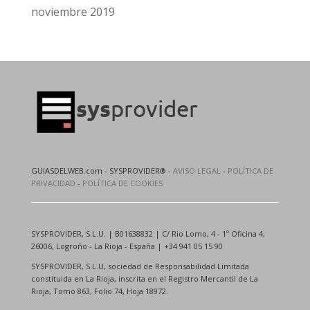
noviembre 2019
GUIASDELWEB.com - SYSPROVIDER® -
AVISO LEGAL
-
POLÍTICA DE
PRIVACIDAD
-
POLÍTICA DE COOKIES
SYSPROVIDER, S.L.U. | B01638832 | C/ Rio Lomo, 4 - 1º Oficina 4,
26006, Logroño - La Rioja - España | +34 941 05 15 90
SYSPROVIDER, S.L.U, sociedad de Responsabilidad Limitada
constituida en La Rioja, inscrita en el Registro Mercantil de La
Rioja, Tomo 863, Folio 74, Hoja 18972.