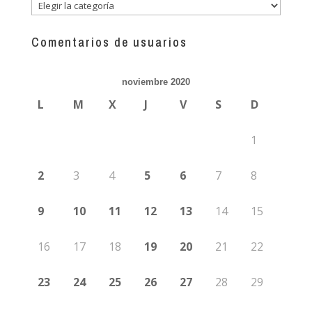
Descubre
más
guías
Comentarios de usuarios
noviembre 2020
L
M
X
J
V
S
D
1
2
3
4
5
6
7
8
9
10
11
12
13
14
15
16
17
18
19
20
21
22
23
24
25
26
27
28
29