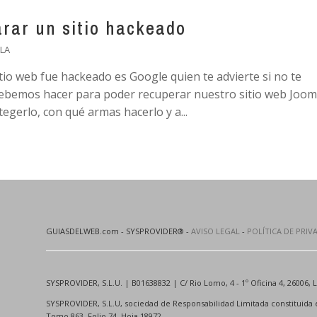
rar un sitio hackeado
LA
io web fue hackeado es Google quien te advierte si no te
ebemos hacer para poder recuperar nuestro sitio web Joom
gerlo, con qué armas hacerlo y a...
GUIASDELWEB.com - SYSPROVIDER® -
AVISO LEGAL
-
POLÍTICA DE PRIV
SYSPROVIDER, S.L.U. | B01638832 | C/ Rio Lomo, 4 - 1º Oficina 4, 26006, L
SYSPROVIDER, S.L.U, sociedad de Responsabilidad Limitada constituida en 
Tomo 863, Folio 74, Hoja 18972.