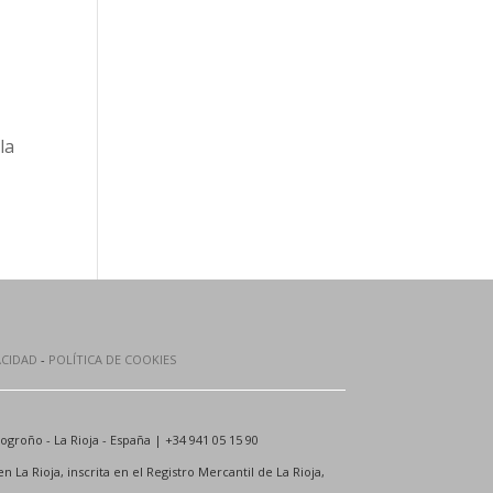
la
ACIDAD
-
POLÍTICA DE COOKIES
ogroño - La Rioja - España | +34 941 05 15 90
La Rioja, inscrita en el Registro Mercantil de La Rioja,