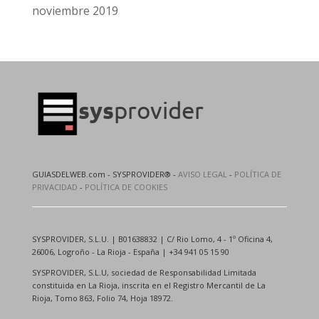
noviembre 2019
GUIASDELWEB.com - SYSPROVIDER® -
AVISO LEGAL
-
POLÍTICA DE
PRIVACIDAD
-
POLÍTICA DE COOKIES
SYSPROVIDER, S.L.U. | B01638832 | C/ Rio Lomo, 4 - 1º Oficina 4,
26006, Logroño - La Rioja - España | +34 941 05 15 90
SYSPROVIDER, S.L.U, sociedad de Responsabilidad Limitada
constituida en La Rioja, inscrita en el Registro Mercantil de La
Rioja, Tomo 863, Folio 74, Hoja 18972.