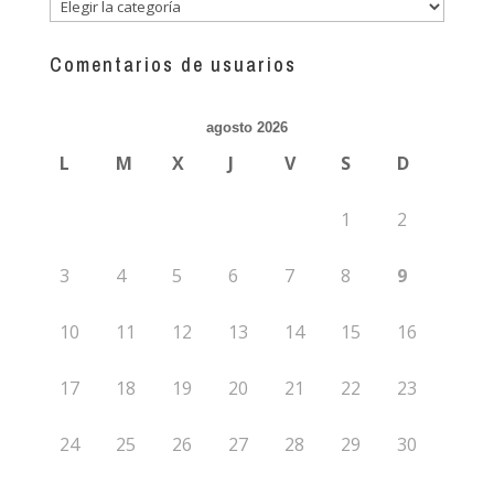
Descubre
más
guías
Comentarios de usuarios
agosto 2026
L
M
X
J
V
S
D
1
2
3
4
5
6
7
8
9
10
11
12
13
14
15
16
17
18
19
20
21
22
23
24
25
26
27
28
29
30