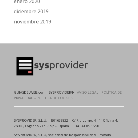
enero 2020
diciembre 2019
noviembre 2019
GUIASDELWEB.com - SYSPROVIDER® -
AVISO LEGAL
-
POLÍTICA DE
PRIVACIDAD
-
POLÍTICA DE COOKIES
SYSPROVIDER, S.L.U. | B01638832 | C/ Rio Lomo, 4 - 1º Oficina 4,
26006, Logroño - La Rioja - España | +34 941 05 15 90
SYSPROVIDER, S.L.U, sociedad de Responsabilidad Limitada