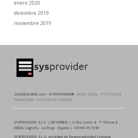
enero 2020
diciembre 2019
noviembre 2019
GUIASDELWEB.com - SYSPROVIDER® -
AVISO LEGAL
-
POLÍTICA DE
PRIVACIDAD
-
POLÍTICA DE COOKIES
SYSPROVIDER, S.L.U. | B01638832 | C/ Rio Lomo, 4 - 1º Oficina 4,
26006, Logroño - La Rioja - España | +34 941 05 15 90
SYSPROVIDER, S.L.U, sociedad de Responsabilidad Limitada