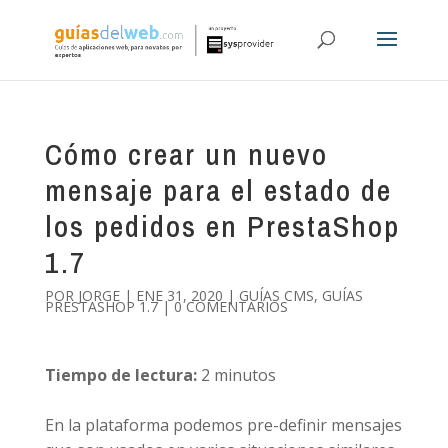
Cómo crear un nuevo
mensaje para el estado de
los pedidos en PrestaShop
1.7
POR
JORGE
|
ENE 31, 2020
|
GUÍAS CMS
,
GUÍAS
PRESTASHOP 1.7
|
0 COMENTARIOS
Tiempo de lectura:
2
minutos
En la plataforma podemos pre-definir mensajes