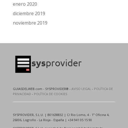
enero 2020
diciembre 2019
noviembre 2019
GUIASDELWEB.com - SYSPROVIDER® -
AVISO LEGAL
-
POLÍTICA DE
PRIVACIDAD
-
POLÍTICA DE COOKIES
SYSPROVIDER, S.L.U. | B01638832 | C/ Rio Lomo, 4 - 1º Oficina 4,
26006, Logroño - La Rioja - España | +34 941 05 15 90