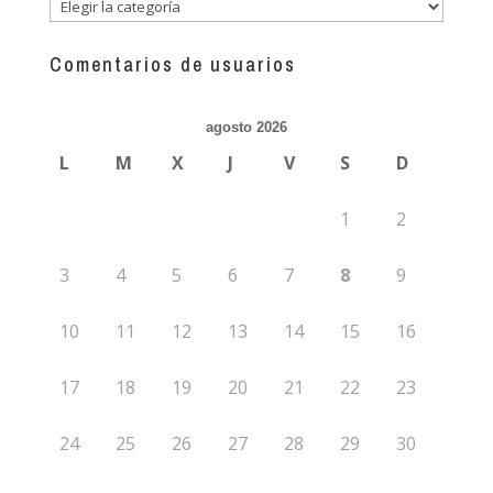
Descubre
más
guías
Comentarios de usuarios
agosto 2026
L
M
X
J
V
S
D
1
2
3
4
5
6
7
8
9
10
11
12
13
14
15
16
17
18
19
20
21
22
23
24
25
26
27
28
29
30