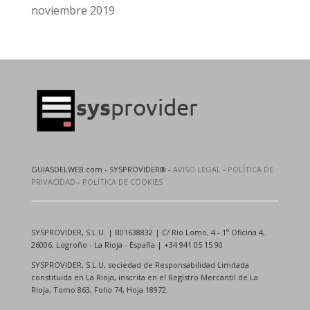
noviembre 2019
GUIASDELWEB.com - SYSPROVIDER® -
AVISO LEGAL
-
POLÍTICA DE
PRIVACIDAD
-
POLÍTICA DE COOKIES
SYSPROVIDER, S.L.U. | B01638832 | C/ Rio Lomo, 4 - 1º Oficina 4,
26006, Logroño - La Rioja - España | +34 941 05 15 90
SYSPROVIDER, S.L.U, sociedad de Responsabilidad Limitada
constituida en La Rioja, inscrita en el Registro Mercantil de La
Rioja, Tomo 863, Folio 74, Hoja 18972.