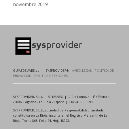
noviembre 2019
GUIASDELWEB.com - SYSPROVIDER® -
AVISO LEGAL
-
POLÍTICA DE
PRIVACIDAD
-
POLÍTICA DE COOKIES
SYSPROVIDER, S.L.U. | B01638832 | C/ Rio Lomo, 4 - 1º Oficina 4,
26006, Logroño - La Rioja - España | +34 941 05 15 90
SYSPROVIDER, S.L.U, sociedad de Responsabilidad Limitada
constituida en La Rioja, inscrita en el Registro Mercantil de La
Rioja, Tomo 863, Folio 74, Hoja 18972.