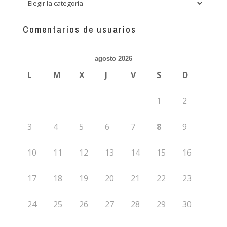
Descubre
más
guías
Comentarios de usuarios
agosto 2026
L
M
X
J
V
S
D
1
2
3
4
5
6
7
8
9
10
11
12
13
14
15
16
17
18
19
20
21
22
23
24
25
26
27
28
29
30