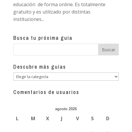
educación de forma online. Es totalmente
gratuito y es utilizado por distintas
instituciones...
Busca tu próxima guía
Descubre más guías
Descubre
más
guías
Comentarios de usuarios
agosto 2026
L
M
X
J
V
S
D