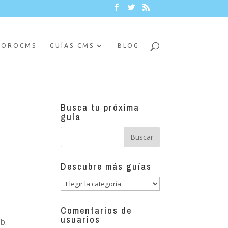
FOROCMS
GUÍAS CMS
BLOG
Busca tu próxima
s
guía
Descubre más guías
Descubre
más
guías
Comentarios de
usuarios
b.