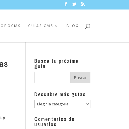
FOROCMS
GUÍAS CMS
BLOG
Busca tu próxima
cas
guía
Descubre más guías
Descubre
más
s y
guías
Comentarios de
usuarios