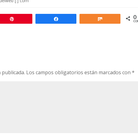
sdelweb [.] com
0
Pin
Compartir
Compartir
CO
 publicada.
Los campos obligatorios están marcados con
*