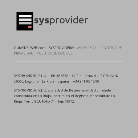
GUIASDELWEB.com - SYSPROVIDER® -
AVISO LEGAL
-
POLÍTICA DE
PRIVACIDAD
-
POLÍTICA DE COOKIES
SYSPROVIDER, S.L.U. | B01638832 | C/ Rio Lomo, 4 - 1º Oficina 4,
26006, Logroño - La Rioja - España | +34 941 05 15 90
SYSPROVIDER, S.L.U, sociedad de Responsabilidad Limitada
constituida en La Rioja, inscrita en el Registro Mercantil de La
Rioja, Tomo 863, Folio 74, Hoja 18972.