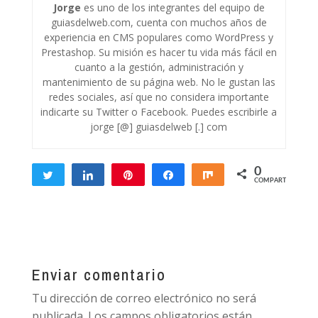
Jorge
es uno de los integrantes del equipo de
guiasdelweb.com, cuenta con muchos años de
experiencia en CMS populares como WordPress y
Prestashop. Su misión es hacer tu vida más fácil en
cuanto a la gestión, administración y
mantenimiento de su página web. No le gustan las
redes sociales, así que no considera importante
indicarte su Twitter o Facebook. Puedes escribirle a
jorge [@] guiasdelweb [.] com
0
Twittear
Compartir
Pin
Compartir
Compartir
COMPARTIR
Enviar comentario
Tu dirección de correo electrónico no será
publicada.
Los campos obligatorios están