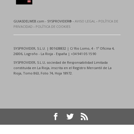
GUIASDELWEB.com - SYSPROVIDER® -
AVISO LEGAL
-
POLÍTICA DE
PRIVACIDAD
-
POLÍTICA DE COOKIES
SYSPROVIDER, S.L.U. | B01638832 | C/ Rio Lomo, 4 - 1º Oficina 4,
26006, Logroño - La Rioja - España | +34 941 05 15 90
SYSPROVIDER, S.L.U, sociedad de Responsabilidad Limitada
constituida en La Rioja, inscrita en el Registro Mercantil de La
Rioja, Tomo 863, Folio 74, Hoja 18972.