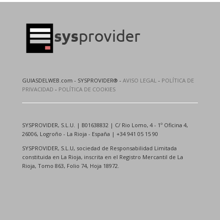
GUIASDELWEB.com - SYSPROVIDER® -
AVISO LEGAL
-
POLÍTICA DE
PRIVACIDAD
-
POLÍTICA DE COOKIES
SYSPROVIDER, S.L.U. | B01638832 | C/ Rio Lomo, 4 - 1º Oficina 4,
26006, Logroño - La Rioja - España | +34 941 05 15 90
SYSPROVIDER, S.L.U, sociedad de Responsabilidad Limitada
constituida en La Rioja, inscrita en el Registro Mercantil de La
Rioja, Tomo 863, Folio 74, Hoja 18972.