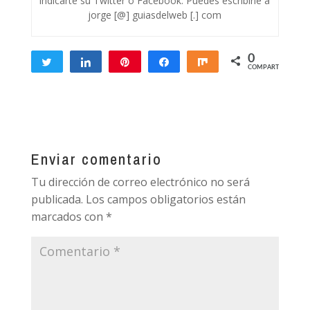
indicarte su Twitter o Facebook. Puedes escribirle a
jorge [@] guiasdelweb [.] com
0
Twittear
Compartir
Pin
Compartir
Compartir
COMPARTIR
Enviar comentario
Tu dirección de correo electrónico no será
publicada.
Los campos obligatorios están
marcados con
*