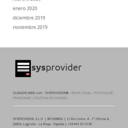
enero 2020
diciembre 2019
noviembre 2019
GUIASDELWEB.com - SYSPROVIDER® -
AVISO LEGAL
-
POLÍTICA DE
PRIVACIDAD
-
POLÍTICA DE COOKIES
SYSPROVIDER, S.L.U. | B01638832 | C/ Rio Lomo, 4 - 1º Oficina 4,
26006, Logroño - La Rioja - España | +34 941 05 15 90