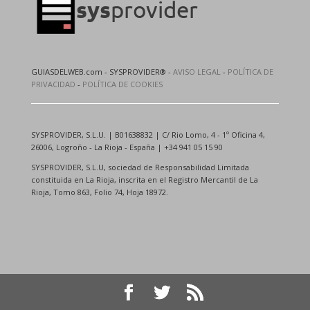
GUIASDELWEB.com - SYSPROVIDER® -
AVISO LEGAL
-
POLÍTICA DE
PRIVACIDAD
-
POLÍTICA DE COOKIES
SYSPROVIDER, S.L.U. | B01638832 | C/ Rio Lomo, 4 - 1º Oficina 4,
26006, Logroño - La Rioja - España | +34 941 05 15 90
SYSPROVIDER, S.L.U, sociedad de Responsabilidad Limitada
constituida en La Rioja, inscrita en el Registro Mercantil de La
Rioja, Tomo 863, Folio 74, Hoja 18972.