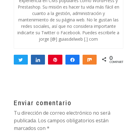
experiencia en CMS populares como WordPress y
Prestashop. Su misión es hacer tu vida más fácil en
cuanto a la gestión, administración y
mantenimiento de su página web. No le gustan las
redes sociales, así que no considera importante
indicarte su Twitter o Facebook. Puedes escribirle a
jorge [@] guiasdelweb [.] com
0
Twittear
Compartir
Pin
Compartir
Compartir
COMPARTIR
Enviar comentario
Tu dirección de correo electrónico no será
publicada.
Los campos obligatorios están
marcados con
*