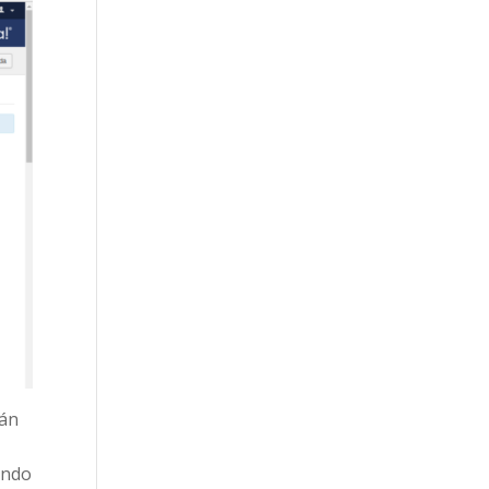
rán
ando