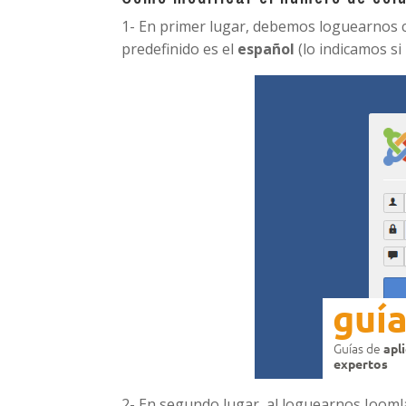
1- En primer lugar, debemos loguearnos
predefinido es el
español
(lo indicamos si
2- En segundo lugar, al loguearnos Joomla