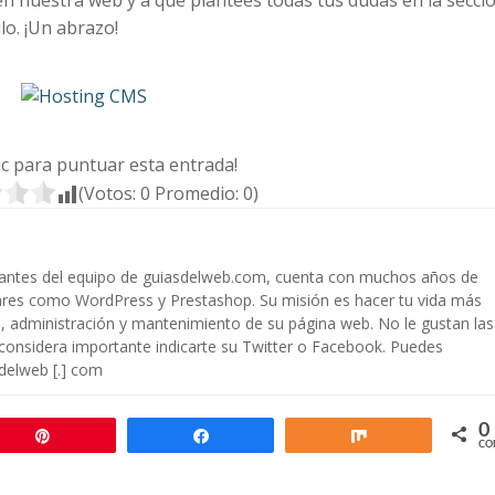
o. ¡Un abrazo!
lic para puntuar esta entrada!
(Votos:
0
Promedio:
0
)
rantes del equipo de guiasdelweb.com, cuenta con muchos años de
ares como WordPress y Prestashop. Su misión es hacer tu vida más
ón, administración y mantenimiento de su página web. No le gustan las
 considera importante indicarte su Twitter o Facebook. Puedes
sdelweb [.] com
0
Pin
Compartir
Compartir
CO