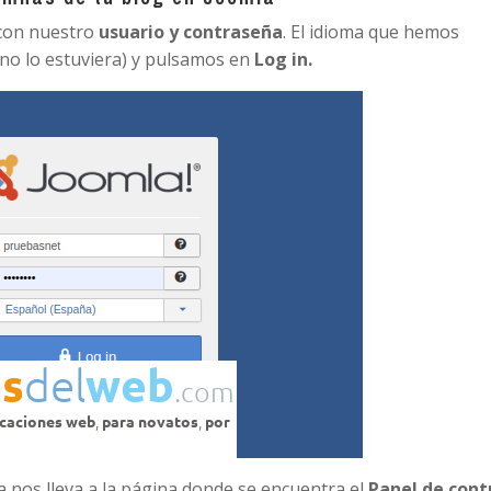
 con nuestro
usuario y contraseña
. El idioma que hemos
 no lo estuviera) y pulsamos en
Log in.
 nos lleva a la página donde se encuentra el
Panel de cont