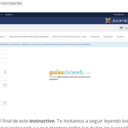
eriormente.
 final de este
instructivo
. Te invitamos a seguir leyendo lo
en nuestra web y a que plantees todas tus dudas en la secci