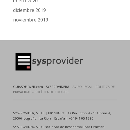
enero 2020
diciembre 2019
noviembre 2019
GUIASDELWEB.com - SYSPROVIDER® -
AVISO LEGAL
-
POLÍTICA DE
PRIVACIDAD
-
POLÍTICA DE COOKIES
SYSPROVIDER, S.L.U. | B01638832 | C/ Rio Lomo, 4 - 1º Oficina 4,
26006, Logroño - La Rioja - España | +34 941 05 15 90
SYSPROVIDER, S.L.U, sociedad de Responsabilidad Limitada