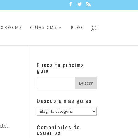
FOROCMS
GUÍAS CMS
BLOG
Busca tu próxima
guía
Descubre más guías
Descubre
más
cto,
guías
Comentarios de
usuarios