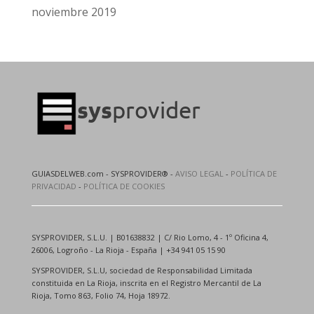
noviembre 2019
GUIASDELWEB.com - SYSPROVIDER® -
AVISO LEGAL
-
POLÍTICA DE
PRIVACIDAD
-
POLÍTICA DE COOKIES
SYSPROVIDER, S.L.U. | B01638832 | C/ Rio Lomo, 4 - 1º Oficina 4,
26006, Logroño - La Rioja - España | +34 941 05 15 90
SYSPROVIDER, S.L.U, sociedad de Responsabilidad Limitada
constituida en La Rioja, inscrita en el Registro Mercantil de La
Rioja, Tomo 863, Folio 74, Hoja 18972.