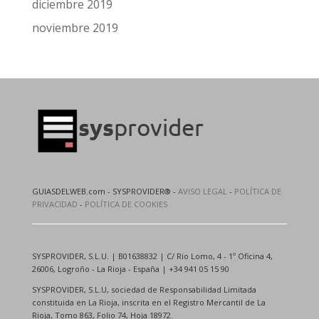
diciembre 2019
noviembre 2019
GUIASDELWEB.com - SYSPROVIDER® -
AVISO LEGAL
-
POLÍTICA DE
PRIVACIDAD
-
POLÍTICA DE COOKIES
SYSPROVIDER, S.L.U. | B01638832 | C/ Rio Lomo, 4 - 1º Oficina 4,
26006, Logroño - La Rioja - España | +34 941 05 15 90
SYSPROVIDER, S.L.U, sociedad de Responsabilidad Limitada
constituida en La Rioja, inscrita en el Registro Mercantil de La
Rioja, Tomo 863, Folio 74, Hoja 18972.