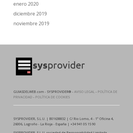
enero 2020
diciembre 2019
noviembre 2019
GUIASDELWEB.com - SYSPROVIDER® -
AVISO LEGAL
-
POLÍTICA DE
PRIVACIDAD
-
POLÍTICA DE COOKIES
SYSPROVIDER, S.L.U. | B01638832 | C/ Rio Lomo, 4 - 1º Oficina 4,
26006, Logroño - La Rioja - España | +34 941 05 15 90
SYSPROVIDER, S.L.U, sociedad de Responsabilidad Limitada