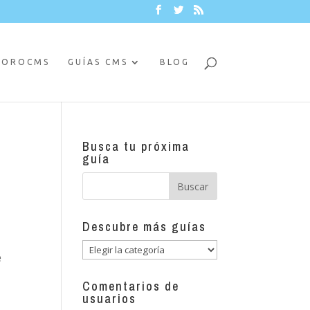
FOROCMS
GUÍAS CMS
BLOG
Busca tu próxima
guía
Descubre más guías
Descubre
e
más
guías
Comentarios de
usuarios