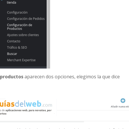
 productos
aparecen dos opciones, elegimos la que dice