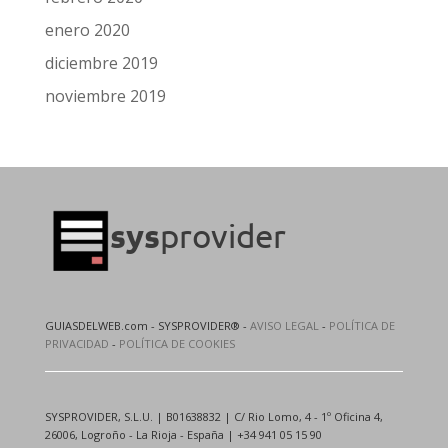
enero 2020
diciembre 2019
noviembre 2019
GUIASDELWEB.com - SYSPROVIDER® -
AVISO LEGAL
-
POLÍTICA DE
PRIVACIDAD
-
POLÍTICA DE COOKIES
SYSPROVIDER, S.L.U. | B01638832 | C/ Rio Lomo, 4 - 1º Oficina 4,
26006, Logroño - La Rioja - España | +34 941 05 15 90