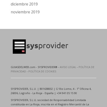
diciembre 2019
noviembre 2019
GUIASDELWEB.com - SYSPROVIDER® -
AVISO LEGAL
-
POLÍTICA DE
PRIVACIDAD
-
POLÍTICA DE COOKIES
SYSPROVIDER, S.L.U. | B01638832 | C/ Rio Lomo, 4 - 1º Oficina 4,
26006, Logroño - La Rioja - España | +34 941 05 15 90
SYSPROVIDER, S.L.U, sociedad de Responsabilidad Limitada
constituida en La Rioja, inscrita en el Registro Mercantil de La