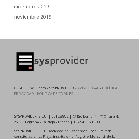
diciembre 2019
noviembre 2019
GUIASDELWEB.com - SYSPROVIDER® -
AVISO LEGAL
-
POLÍTICA DE
PRIVACIDAD
-
POLÍTICA DE COOKIES
SYSPROVIDER, S.L.U. | B01638832 | C/ Rio Lomo, 4 - 1º Oficina 4,
26006, Logroño - La Rioja - España | +34 941 05 15 90
SYSPROVIDER, S.L.U, sociedad de Responsabilidad Limitada
constituida en La Rioja, inscrita en el Registro Mercantil de La