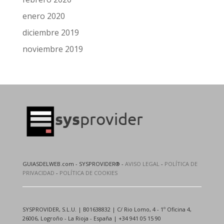
enero 2020
diciembre 2019
noviembre 2019
GUIASDELWEB.com - SYSPROVIDER® -
AVISO LEGAL
-
POLÍTICA DE
PRIVACIDAD
-
POLÍTICA DE COOKIES
SYSPROVIDER, S.L.U. | B01638832 | C/ Rio Lomo, 4 - 1º Oficina 4,
26006, Logroño - La Rioja - España | +34 941 05 15 90