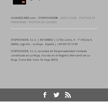
GUIASDELWEB.com - SYSPROVIDER® -
AVISO LEGAL
-
POLÍTICA DE
PRIVACIDAD
-
POLÍTICA DE COOKIES
SYSPROVIDER, S.L.U. | B01638832 | C/ Rio Lomo, 4 - 1º Oficina 4,
26006, Logroño - La Rioja - España | +34 941 05 15 90
SYSPROVIDER, S.L.U, sociedad de Responsabilidad Limitada
constituida en La Rioja, inscrita en el Registro Mercantil de La
Rioja, Tomo 863, Folio 74, Hoja 18972.