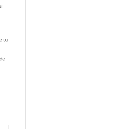
il
e tu
 de