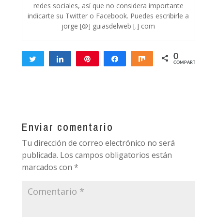
redes sociales, así que no considera importante
indicarte su Twitter o Facebook. Puedes escribirle a
jorge [@] guiasdelweb [.] com
0
Twittear
Compartir
Pin
Compartir
Compartir
COMPARTIR
Enviar comentario
Tu dirección de correo electrónico no será
publicada.
Los campos obligatorios están
marcados con
*