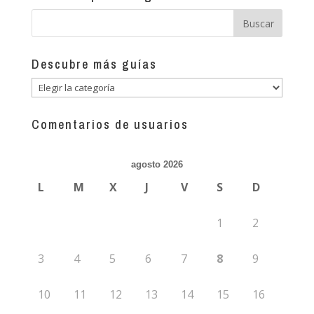
Descubre más guías
Descubre
más
guías
Comentarios de usuarios
agosto 2026
L
M
X
J
V
S
D
1
2
3
4
5
6
7
8
9
10
11
12
13
14
15
16