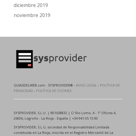
diciembre 2019
noviembre 2019
GUIASDELWEB.com - SYSPROVIDER® -
AVISO LEGAL
-
POLÍTICA DE
PRIVACIDAD
-
POLÍTICA DE COOKIES
SYSPROVIDER, S.L.U. | B01638832 | C/ Rio Lomo, 4 - 1º Oficina 4,
26006, Logroño - La Rioja - España | +34 941 05 15 90
SYSPROVIDER, S.L.U, sociedad de Responsabilidad Limitada
constituida en La Rioja, inscrita en el Registro Mercantil de La