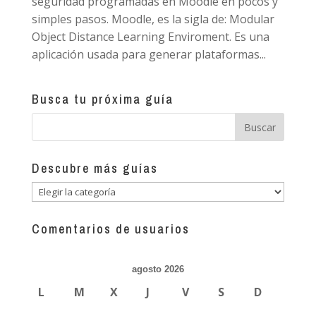
seguridad programadas en Moodle en pocos y
simples pasos. Moodle, es la sigla de: Modular
Object Distance Learning Enviroment. Es una
aplicación usada para generar plataformas...
Busca tu próxima guía
Descubre más guías
Descubre
más
guías
Comentarios de usuarios
agosto 2026
L
M
X
J
V
S
D