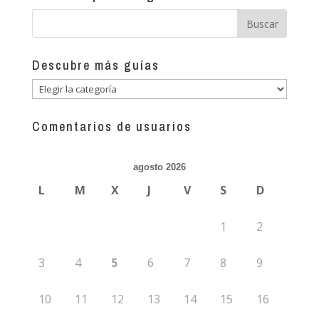
Descubre más guías
Descubre
más
guías
Comentarios de usuarios
agosto 2026
L
M
X
J
V
S
D
1
2
3
4
5
6
7
8
9
10
11
12
13
14
15
16