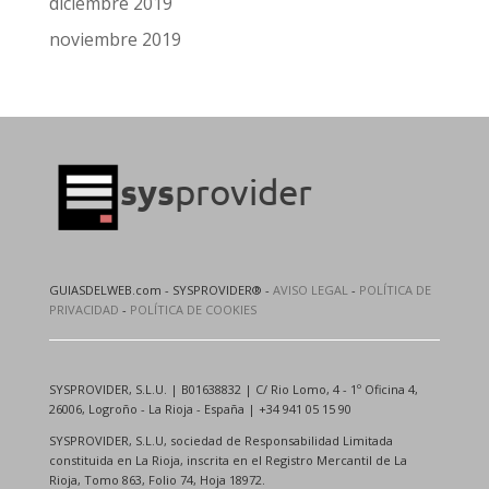
diciembre 2019
noviembre 2019
GUIASDELWEB.com - SYSPROVIDER® -
AVISO LEGAL
-
POLÍTICA DE
PRIVACIDAD
-
POLÍTICA DE COOKIES
SYSPROVIDER, S.L.U. | B01638832 | C/ Rio Lomo, 4 - 1º Oficina 4,
26006, Logroño - La Rioja - España | +34 941 05 15 90
SYSPROVIDER, S.L.U, sociedad de Responsabilidad Limitada
constituida en La Rioja, inscrita en el Registro Mercantil de La
Rioja, Tomo 863, Folio 74, Hoja 18972.