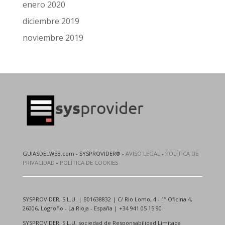
enero 2020
diciembre 2019
noviembre 2019
GUIASDELWEB.com - SYSPROVIDER® -
AVISO LEGAL
-
POLÍTICA DE
PRIVACIDAD
-
POLÍTICA DE COOKIES
SYSPROVIDER, S.L.U. | B01638832 | C/ Rio Lomo, 4 - 1º Oficina 4,
26006, Logroño - La Rioja - España | +34 941 05 15 90
SYSPROVIDER, S.L.U, sociedad de Responsabilidad Limitada