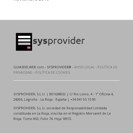
GUIASDELWEB.com - SYSPROVIDER® -
AVISO LEGAL
-
POLÍTICA DE
PRIVACIDAD
-
POLÍTICA DE COOKIES
SYSPROVIDER, S.L.U. | B01638832 | C/ Rio Lomo, 4 - 1º Oficina 4,
26006, Logroño - La Rioja - España | +34 941 05 15 90
SYSPROVIDER, S.L.U, sociedad de Responsabilidad Limitada
constituida en La Rioja, inscrita en el Registro Mercantil de La
Rioja, Tomo 863, Folio 74, Hoja 18972.