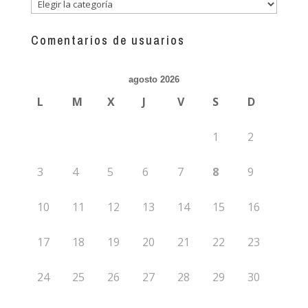
Descubre
más
guías
Comentarios de usuarios
agosto 2026
L
M
X
J
V
S
D
1
2
3
4
5
6
7
8
9
10
11
12
13
14
15
16
17
18
19
20
21
22
23
24
25
26
27
28
29
30