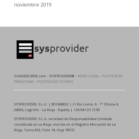
noviembre 2019
GUIASDELWEB.com - SYSPROVIDER® -
AVISO LEGAL
-
POLÍTICA DE
PRIVACIDAD
-
POLÍTICA DE COOKIES
SYSPROVIDER, S.L.U. | B01638832 | C/ Rio Lomo, 4 - 1º Oficina 4,
26006, Logroño - La Rioja - España | +34 941 05 15 90
SYSPROVIDER, S.L.U, sociedad de Responsabilidad Limitada
constituida en La Rioja, inscrita en el Registro Mercantil de La
Rioja, Tomo 863, Folio 74, Hoja 18972.