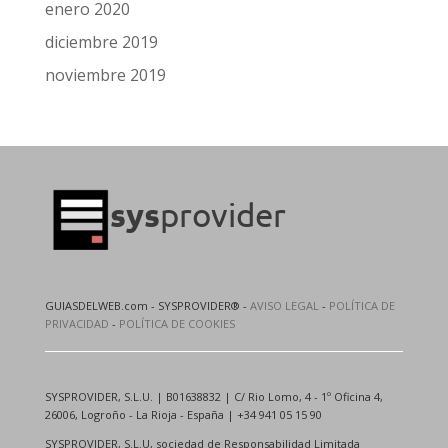
enero 2020
diciembre 2019
noviembre 2019
GUIASDELWEB.com - SYSPROVIDER® -
AVISO LEGAL
-
POLÍTICA DE
PRIVACIDAD
-
POLÍTICA DE COOKIES
SYSPROVIDER, S.L.U. | B01638832 | C/ Rio Lomo, 4 - 1º Oficina 4,
26006, Logroño - La Rioja - España | +34 941 05 15 90
SYSPROVIDER, S.L.U, sociedad de Responsabilidad Limitada