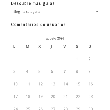
Descubre más guías
Descubre
más
guías
Comentarios de usuarios
agosto 2026
L
M
X
J
V
S
D
1
2
3
4
5
6
7
8
9
10
11
12
13
14
15
16
17
18
19
20
21
22
23
24
25
26
27
28
29
30