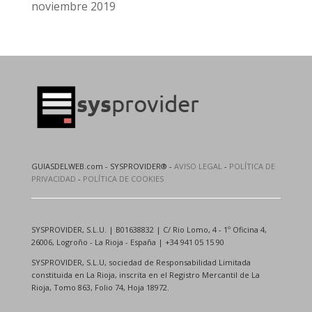
noviembre 2019
GUIASDELWEB.com - SYSPROVIDER® -
AVISO LEGAL
-
POLÍTICA DE
PRIVACIDAD
-
POLÍTICA DE COOKIES
SYSPROVIDER, S.L.U. | B01638832 | C/ Rio Lomo, 4 - 1º Oficina 4,
26006, Logroño - La Rioja - España | +34 941 05 15 90
SYSPROVIDER, S.L.U, sociedad de Responsabilidad Limitada
constituida en La Rioja, inscrita en el Registro Mercantil de La
Rioja, Tomo 863, Folio 74, Hoja 18972.