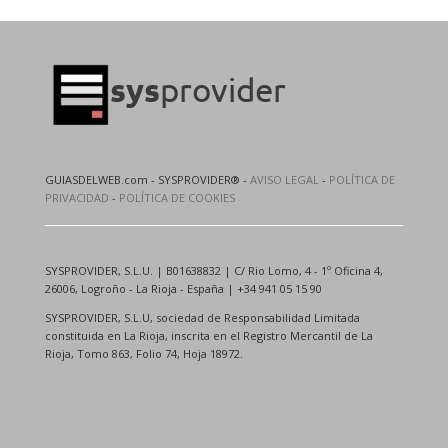
GUIASDELWEB.com - SYSPROVIDER® -
AVISO LEGAL
-
POLÍTICA DE
PRIVACIDAD
-
POLÍTICA DE COOKIES
SYSPROVIDER, S.L.U. | B01638832 | C/ Rio Lomo, 4 - 1º Oficina 4,
26006, Logroño - La Rioja - España | +34 941 05 15 90
SYSPROVIDER, S.L.U, sociedad de Responsabilidad Limitada
constituida en La Rioja, inscrita en el Registro Mercantil de La
Rioja, Tomo 863, Folio 74, Hoja 18972.