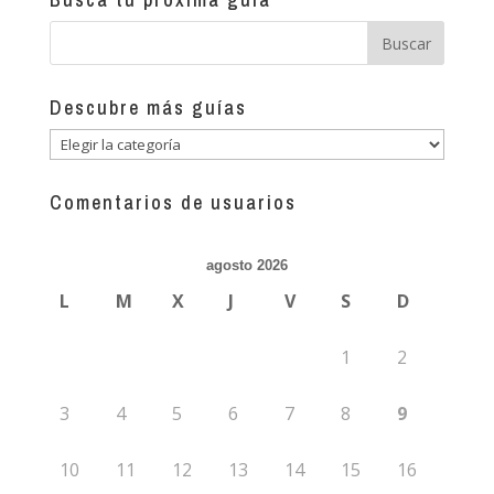
Descubre más guías
Descubre
más
guías
Comentarios de usuarios
agosto 2026
L
M
X
J
V
S
D
1
2
3
4
5
6
7
8
9
10
11
12
13
14
15
16